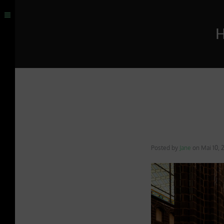
H
Posted by
Jane
on
Mai 10, 