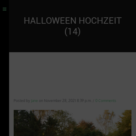
HALLOWEEN HOCHZEIT
(14)
Posted by
Jane
on
November 28, 2021 8:39 p.m.
/
0 Comments