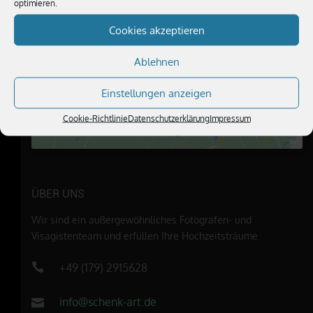
optimieren.
Cookies akzeptieren
Klicke hier, um Marketing-Cookies zu
akzeptieren und diesen Inhalt zu
Ablehnen
aktivieren
Einstellungen anzeigen
Cookie-Richtlinie
Datenschutzerklärung
Impressum
ÜBER UNS
Wir sind ein außergewöhnliches Fotografen- und
Visagistenteam und erfüllen Ihre Hochzeitsträume
+49 (179) 2915628
info@schenk-art.de