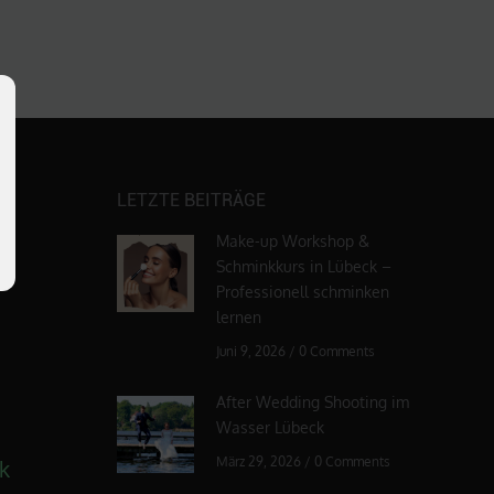
LETZTE BEITRÄGE
Make-up Workshop &
Schminkkurs in Lübeck –
Professionell schminken
lernen
Juni 9, 2026
/
0 Comments
After Wedding Shooting im
Wasser Lübeck
März 29, 2026
/
0 Comments
k