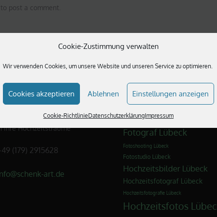
to post a comment.
Cookie-Zustimmung verwalten
Wir verwenden Cookies, um unsere Website und unseren Service zu optimieren.
 UNS
STICHWORTWOLKE
Cookies akzeptieren
Ablehnen
Einstellungen anzeigen
nd ein außergewöhnliches
Braut Make-Up Lübeck
Cookie-Richtlinie
Datenschutzerklärung
Impressum
afen- und Visagistenteam und
Brautfrisur Lübeck
en Ihre Hochzeitsträume
Fotograf Lübeck
Fotoshooting Lübeck
+49 (179) 2915628
Fotostudio Lübeck
Hochzeitsbilder Lübeck
info@schenk-art.de
Hochzeitsfotograf Lübeck
Hochzeitsfotografie Lübeck
Hochzeitsfotos Lübec