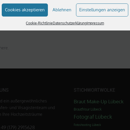
t
Cookies akzeptieren
Ablehnen
Einstellungen anzeigen
Cookie-Richtlinie
Datenschutzerklärung
Impressum
here.
 UNS
STICHWORTWOLKE
nd ein außergewöhnliches
Braut Make-Up Lübeck
afen- und Visagistenteam und
Brautfrisur Lübeck
en Ihre Hochzeitsträume
Fotograf Lübeck
Fotoshooting Lübeck
+49 (179) 2915628