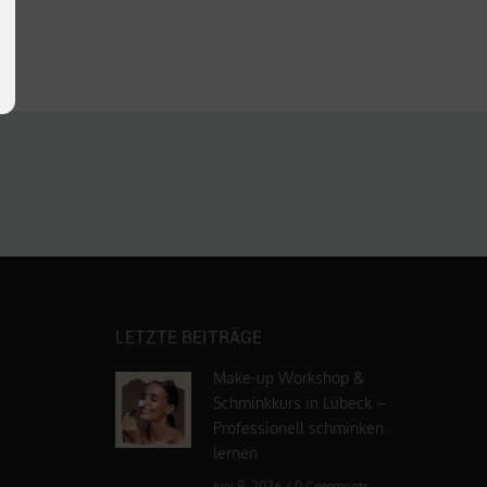
LETZTE BEITRÄGE
Make-up Workshop &
Schminkkurs in Lübeck –
Professionell schminken
lernen
Juni 9, 2026
/
0 Comments