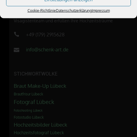
ÜBER UNS
Cookie-Richtlinie
Datenschutzerklärung
Impressum
Wir sind ein außergewöhnliches Fotografen- und
Visagistenteam und erfüllen Ihre Hochzeitsträume
+49 (179) 2915628
info@schenk-art.de
STICHWORTWOLKE
Braut Make-Up Lübeck
Brautfrisur Lübeck
Fotograf Lübeck
Fotoshooting Lübeck
Fotostudio Lübeck
Hochzeitsbilder Lübeck
Hochzeitsfotograf Lübeck