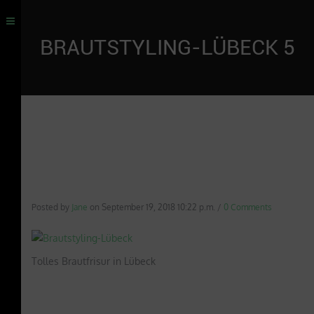
BRAUTSTYLING-LÜBECK 5
Posted by
Jane
on
September 19, 2018 10:22 p.m.
/
0 Comments
Tolles Brautfrisur in Lübeck