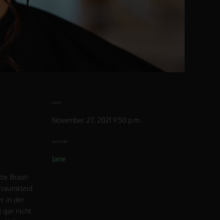
DATE
November 27, 2021 9:50 p.m.
AUTHOR
Jane
kte Braut-
 Traumkleid
r in der
 gar nicht