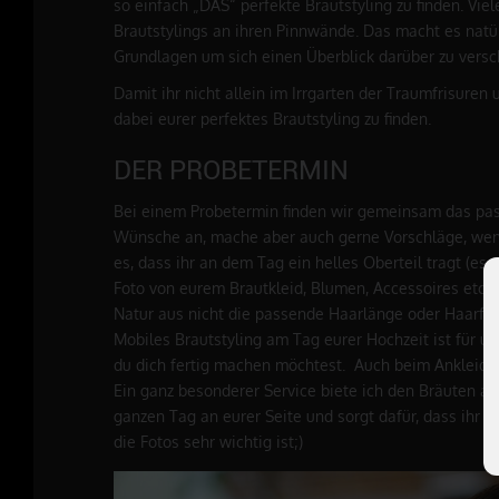
so einfach „DAS“ perfekte Brautstyling zu finden. Vi
Brautstylings an ihren Pinnwände. Das macht es natürli
Grundlagen um sich einen Überblick darüber zu versch
Damit ihr nicht allein im Irrgarten der Traumfrisuren
dabei eurer perfektes Brautstyling zu finden.
DER PROBETERMIN
Bei einem Probetermin finden wir gemeinsam das pass
Wünsche an, mache aber auch gerne Vorschläge, wenn i
es, dass ihr an dem Tag ein helles Oberteil tragt (es
Foto von eurem Brautkleid, Blumen, Accessoires etc. i
Natur aus nicht die passende Haarlänge oder Haarfüll
Mobiles Brautstyling am Tag eurer Hochzeit ist für un
du dich fertig machen möchtest. Auch beim Ankleiden d
Ein ganz besonderer Service biete ich den Bräuten an,
ganzen Tag an eurer Seite und sorgt dafür, dass ihr i
die Fotos sehr wichtig ist;)