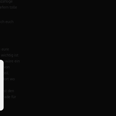
nzählige
efern tolle
 ich euch
e eure
wichtig ist
nso wäre ein
hr von
rteil.
, dort wo
n ist den
gerade für