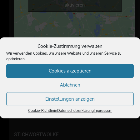
aktivieren
Cookie-Zustimmung verwalten
Wir verwenden Cookies, um unsere Website und unseren Service zu
optimieren.
ÜBER UNS
Cookies akzeptieren
Wir sind ein außergewöhnliches Fotografen- und
Visagistenteam und erfüllen Ihre Hochzeitsträume
Ablehnen
+49 (179) 2915628
Einstellungen anzeigen
info@schenk-art.de
Cookie-Richtlinie
Datenschutzerklärung
Impressum
STICHWORTWOLKE