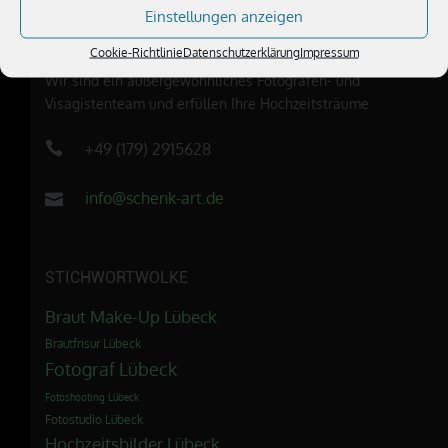
Einstellungen anzeigen
ÜBER UNS
Cookie-Richtlinie
Datenschutzerklärung
Impressum
Wir sind ein außergewöhnliches Fotografen- und
Visagistenteam und erfüllen Ihre Hochzeitsträume
+49 (179) 2915628
info@schenk-art.de
STICHWORTWOLKE
Braut Make-Up Lübeck
Brautfrisur Lübeck
Fotograf Lübeck
Fotoshooting Lübeck
Fotostudio Lübeck
Hochzeitsbilder Lübeck