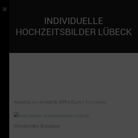
INDIVIDUELLE
HOCHZEITSBILDER LÜBECK
Posted by
Jane
on
März 10, 2019 6:13 p.m.
/
0 Comments
Wanderndes Brautpaar