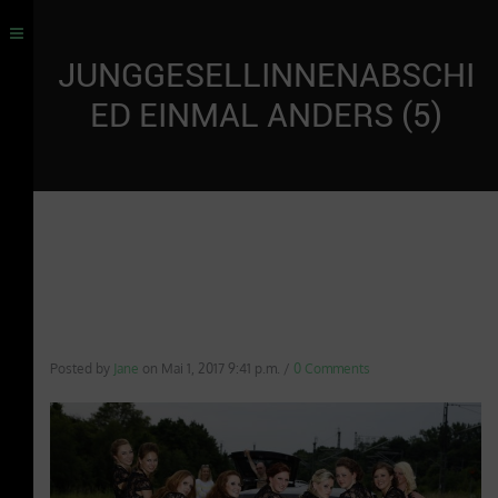
JUNGGESELLINNENABSCHI
ED EINMAL ANDERS (5)
Posted by
Jane
on
Mai 1, 2017 9:41 p.m.
/
0 Comments