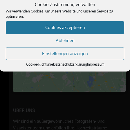
BESUCHE UNS
Cookie-Zustimmung verwalten
Wir verwenden Cookies, um unsere Website und unseren Service zu
optimieren.
Cookies akzeptieren
Ablehnen
Klicke hier, um Marketing-Cookies zu
akzeptieren und diesen Inhalt zu
Einstellungen anzeigen
aktivieren
Cookie-Richtlinie
Datenschutzerklärung
Impressum
ÜBER UNS
Wir sind ein außergewöhnliches Fotografen- und
Visagistenteam und erfüllen Ihre Hochzeitsträume