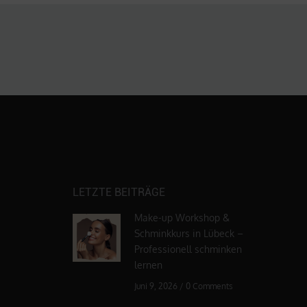
LETZTE BEITRÄGE
Make-up Workshop &
Schminkkurs in Lübeck –
Professionell schminken
lernen
Juni 9, 2026
/
0 Comments