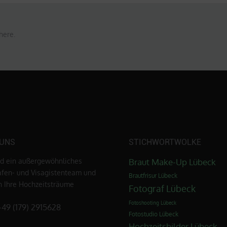
here.
 UNS
STICHWORTWOLKE
nd ein außergewöhnliches
Braut Make-Up Lübeck
afen- und Visagistenteam und
Brautfrisur Lübeck
en Ihre Hochzeitsträume
Fotograf Lübeck
Fotoshooting Lübeck
+49 (179) 2915628
Fotostudio Lübeck
Hochzeitsbilder Lübeck