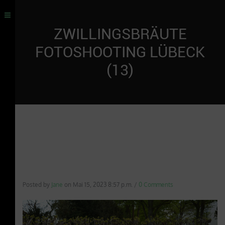
ZWILLINGSBRÄUTE
FOTOSHOOTING LÜBECK
(13)
Posted by
Jane
on
Mai 15, 2023 8:57 p.m.
/
0 Comments