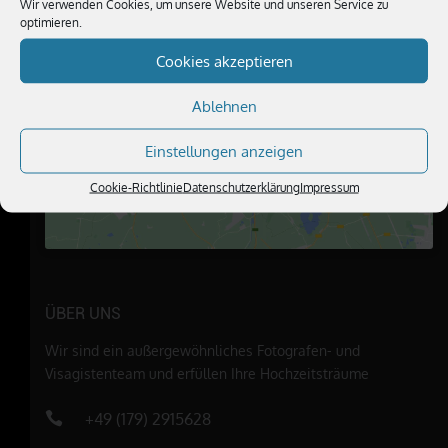
Wir verwenden Cookies, um unsere Website und unseren Service zu
optimieren.
Cookies akzeptieren
Klicke hier, um Marketing-Cookies zu
Ablehnen
akzeptieren und diesen Inhalt zu
aktivieren
Einstellungen anzeigen
Cookie-Richtlinie
Datenschutzerklärung
Impressum
ÜBER UNS
Wir sind ein außergewöhnliches Fotografen- und
Visagistenteam und erfüllen Ihre Hochzeitsträume
+49 (179) 2915628