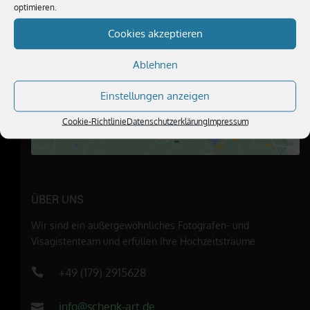
optimieren.
Cookies akzeptieren
Klicke hier, um Marketing-Cookies zu
akzeptieren und diesen Inhalt zu
Ablehnen
aktivieren
Einstellungen anzeigen
Cookie-Richtlinie
Datenschutzerklärung
Impressum
ÜBER UNS
Wir sind ein außergewöhnliches Fotografen- und
Visagistenteam und erfüllen Ihre Hochzeitsträume
+49 (179) 2915628
info@schenk-art.de