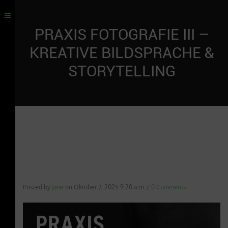
PRAXIS FOTOGRAFIE III –
KREATIVE BILDSPRACHE &
STORYTELLING
Posted by
Jane
on
Oktober 7, 2025 9:20 a.m.
/
0 Comments