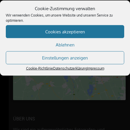
Cookie-Zustimmung verwalten
BESUCHE UNS
Wir verwenden Cookies, um unsere Website und unseren Service zu
optimieren.
Cookies akzeptieren
Ablehnen
Klicke hier, um Marketing-Cookies zu
Einstellungen anzeigen
akzeptieren und diesen Inhalt zu
aktivieren
Cookie-Richtlinie
Datenschutzerklärung
Impressum
ÜBER UNS
Wir sind ein außergewöhnliches Fotografen- und