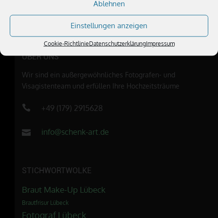
Ablehnen
Einstellungen anzeigen
Cookie-Richtlinie
Datenschutzerklärung
Impressum
ÜBER UNS
Wir sind ein außergewöhnliches Fotografen- und
Visagistenteam und erfüllen Ihre Hochzeitsträume
+49 (179) 2915628
info@schenk-art.de
STICHWORTWOLKE
Braut Make-Up Lübeck
Brautfrisur Lübeck
Fotograf Lübeck