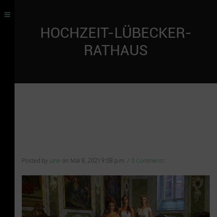
HOCHZEIT-LÜBECKER-
RATHAUS
Posted by
Jane
on
Mai 8, 2021 9:08 p.m.
/
0 Comments