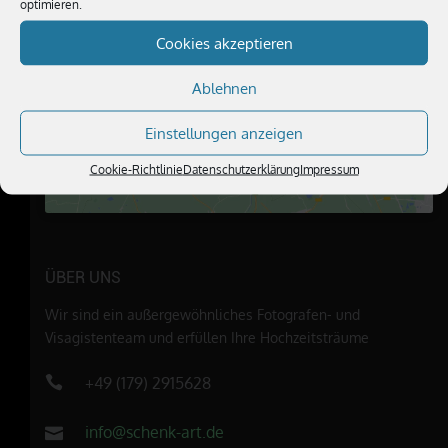
optimieren.
Cookies akzeptieren
Klicke hier, um Marketing-Cookies zu
akzeptieren und diesen Inhalt zu
Ablehnen
aktivieren
Einstellungen anzeigen
Cookie-Richtlinie
Datenschutzerklärung
Impressum
ÜBER UNS
Wir sind ein außergewöhnliches Fotografen- und
Visagistenteam und erfüllen Ihre Hochzeitsträume
+49 (179) 2915628
info@schenk-art.de