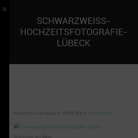
SCHWARZWEISS-H
OCHZEITSFOTOGRAFIE-L
ÜBECK
Posted by
Jane
on
August 13, 2019 10:30 p.m.
/
0 Comments
Brautpaar am Meer