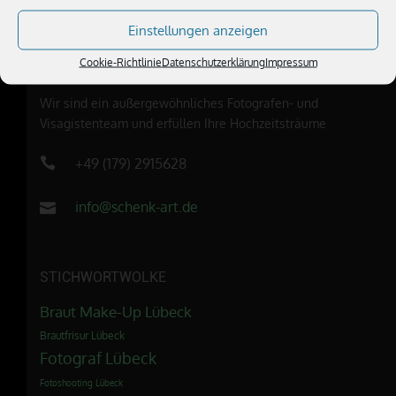
Einstellungen anzeigen
Cookie-Richtlinie
Datenschutzerklärung
Impressum
ÜBER UNS
Wir sind ein außergewöhnliches Fotografen- und
Visagistenteam und erfüllen Ihre Hochzeitsträume
+49 (179) 2915628
info@schenk-art.de
STICHWORTWOLKE
Braut Make-Up Lübeck
Brautfrisur Lübeck
Fotograf Lübeck
Fotoshooting Lübeck