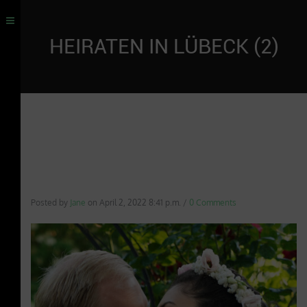
HEIRATEN IN LÜBECK (2)
Posted by
Jane
on
April 2, 2022 8:41 p.m.
/
0 Comments