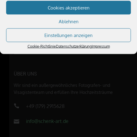
Klicke hier, um Marketing-Cookies zu
Cookies akzeptieren
akzeptieren und diesen Inhalt zu
aktivieren
Ablehnen
Einstellungen anzeigen
Cookie-Richtlinie
Datenschutzerklärung
Impressum
ÜBER UNS
Wir sind ein außergewöhnliches Fotografen- und
Visagistenteam und erfüllen Ihre Hochzeitsträume
+49 (179) 2915628
info@schenk-art.de