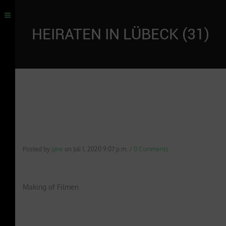
HEIRATEN IN LÜBECK (31)
Posted by
Jane
on
Juli 1, 2020 9:07 p.m.
/
0 Comments
Making of Filmen