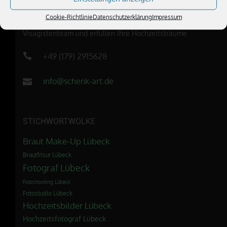
ÜBER UNS
Cookie-Richtlinie
Datenschutzerklärung
Impressum
Wir sind ein außergewöhnliches Fotografen- und
Visagistenteam und erfüllen Ihre Hochzeitsträume
+49 (179) 2915628
info@schenk-art.de
STICHWORTWOLKE
Braut Make-Up Lübeck
Brautfrisur Lübeck
Fotograf Lübeck
Fotoshooting Lübeck
Fotostudio Lübeck
Hochzeitsbilder Lübeck
Hochzeitsfotograf Lübeck