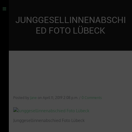
JUNGGESELLINNENABSCHI
ED FOTO LÜBECK
Posted by
Jane
on
April 11, 2019 2:08 p.m.
/
0 Comments
Junggesellinnenabschied Foto Lübeck