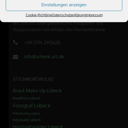
Einstellungen anzeigen
ÜBER UNS
Cookie-Richtlinie
Datenschutzerklärung
Impressum
Wir sind ein außergewöhnliches Fotografen- und
Visagistenteam und erfüllen Ihre Hochzeitsträume
+49 (179) 2915628
info@schenk-art.de
STICHWORTWOLKE
Braut Make-Up Lübeck
Brautfrisur Lübeck
Fotograf Lübeck
Fotoshooting Lübeck
Fotostudio Lübeck
Hochzeitsbilder Lübeck