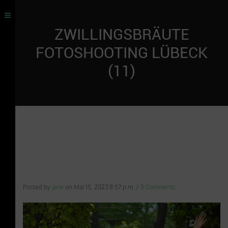
ZWILLINGSBRÄUTE
FOTOSHOOTING LÜBECK
(11)
Posted by
Jane
on
Mai 15, 2023 8:57 p.m.
/
0 Comments