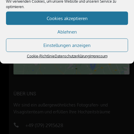
Wir verwenden Cookies, um unsere Website und unseren Service zu
optimieren.
Cookies akzeptieren
Klicke hier, um Marketing-Cookies zu
Ablehnen
akzeptieren und diesen Inhalt zu
aktivieren
Einstellungen anzeigen
Cookie-Richtlinie
Datenschutzerklärung
Impressum
ÜBER UNS
Wir sind ein außergewöhnliches Fotografen- und
Visagistenteam und erfüllen Ihre Hochzeitsträume
+49 (179) 2915628